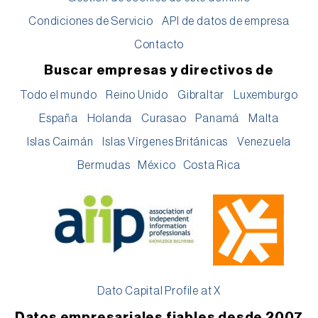
Condiciones de Servicio
API de datos de empresa
Contacto
Buscar empresas y directivos de
Todo el mundo
Reino Unido
Gibraltar
Luxemburgo
España
Holanda
Curasao
Panamá
Malta
Islas Caimán
Islas Vírgenes Británicas
Venezuela
Bermudas
México
Costa Rica
Dato Capital Profile at X
Datos empresariales fiables desde 2007