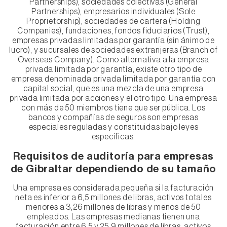
Partnerships), sociedades colectivas (General
Partnerships), empresarios individuales (Sole
Proprietorship), sociedades de cartera (Holding
Companies), fundaciones, fondos fiduciarios (Trust),
empresas privadas limitadas por garantía (sin ánimo de
lucro), y sucursales de sociedades extranjeras (Branch of
Overseas Company). Como alternativa a la empresa
privada limitada por garantía, existe otro tipo de
empresa denominada privada limitada por garantía con
capital social, que es una mezcla de una empresa
privada limitada por acciones y el otro tipo. Una empresa
con más de 50 miembros tiene que ser pública. Los
bancos y compañías de seguros son empresas
especiales reguladas y constituidas bajo leyes
específicas.
Requisitos de auditoría para empresas
de Gibraltar dependiendo de su tamaño
Una empresa es considerada pequeña si la facturación
neta es inferior a 6,5 millones de libras, activos totales
menores a 3,26 millones de libras y menos de 50
empleados. Las empresas medianas tienen una
facturación entre 6,5 y 25,9 millones de libras, activos